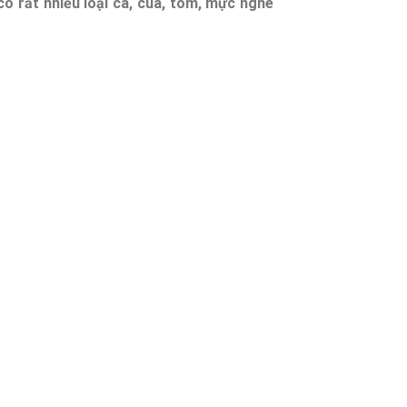
ó rất nhiều loại cá, cua, tôm, mực nghe