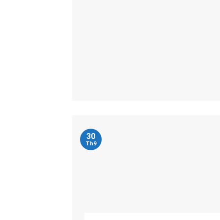
30
Th9