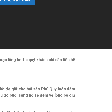
IÊN HỆ ĐẶT BÀN
được lồng bè thì quý khách chỉ cần liên hệ
g bè để giữ cho hải sản Phú Quý luôn đảm
au đó buổi sáng họ sẽ đem về lồng bè giữ