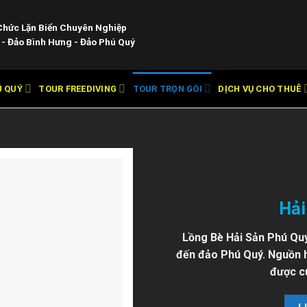
Chức Lặn Biển Chuyên Nghiệp
- Đảo Bình Hưng - Đảo Phú Quý
Ú QUÝ
TOUR FREEDIVING
TOUR TRỌN GÓI
DỊCH VỤ CHO THUÊ
Hải
Lồng Bè Hải Sản Phú Quý
đến đảo Phú Quý. Nguồn h
được c