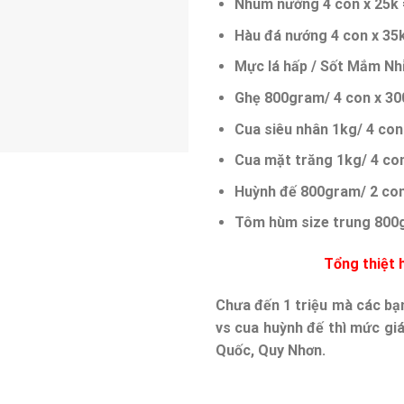
Nhum nướng 4 con x 25k 
Hàu đá nướng 4 con x 35
Mực lá hấp / Sốt Mắm Nh
Ghẹ 800gram/ 4 con x 30
Cua siêu nhân 1kg/ 4 con
Cua mặt trăng 1kg/ 4 con
Huỳnh đế 800gram/ 2 con
Tôm hùm size trung 800g
Tổn
g
thiệt 
Chưa đến 1 triệu mà các b
vs cua huỳnh đế thì mức giá
Quốc, Quy Nhơn.