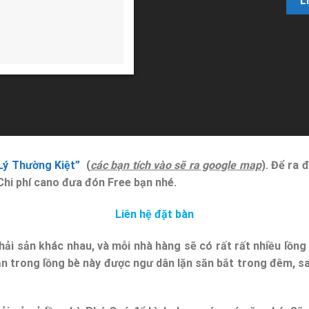
L
Lý Thường Kiệt”
(
các bạn tích vào sẽ ra google map
). Để ra 
 Chi phí cano đưa đón Free bạn nhé.
Liên hệ đặt bàn
i hải sản khác nhau, và mỗi nhà hàng sẽ có rất rất nhiều lồn
ản trong lồng bè này được ngư dân lặn săn bắt trong đêm, s