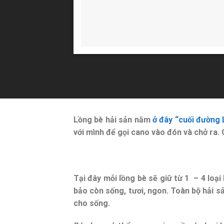
Lồng bè hải sản nằm
ở đây “cuối đường 
với mình để gọi cano vào đón và chở ra.
Tại đây mỗi lồng bè sẽ giữ từ 1 – 4 loạ
bảo còn sống, tươi, ngon. Toàn bộ hải s
cho sống.