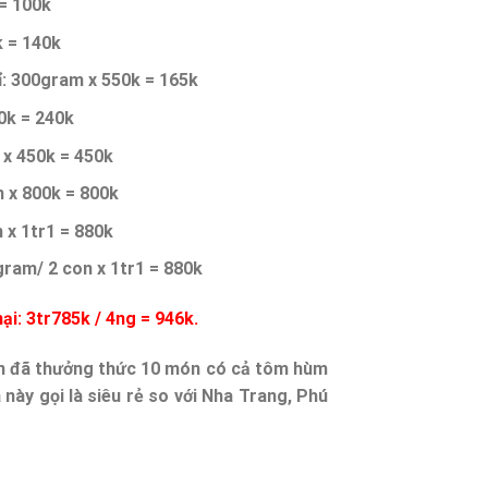
= 100k
k = 140k
ỉ: 300gram x 550k = 165k
0k = 240k
 x 450k = 450k
 x 800k = 800k
 x 1tr1 = 880k
ram/ 2 con x 1tr1 = 880k
hại: 3tr785k / 4ng = 946k.
ạn đã thưởng thức 10 món có cả tôm hùm
 này gọi là siêu rẻ so với Nha Trang, Phú