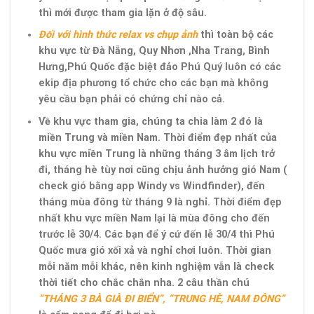
thì mới được tham gia lặn ở độ sâu.
Đối với hình thức relax vs chụp ảnh
thì toàn bộ các
khu vực từ Đà Nẵng, Quy Nhơn ,Nha Trang, Bình
Hưng,Phú Quốc đặc biệt đảo Phú Quý luôn có các
ekip địa phương tổ chức cho các bạn mà không
yêu cầu bạn phải có chứng chỉ nào cả.
Về khu vực tham gia, chúng ta chia làm 2 đó là
miền Trung và miền Nam. Thời điểm đẹp nhất của
khu vực miền Trung là những tháng 3 âm lịch trở
đi, tháng hè tùy nơi cũng chịu ảnh hưởng gió Nam (
check gió bằng app Windy vs Windfinder), đến
tháng mùa đông từ tháng 9 là nghỉ. Thời điểm đẹp
nhất khu vực miền Nam lại là mùa đông cho đến
trước lễ 30/4. Các bạn để ý cứ đến lễ 30/4 thì Phú
Quốc mưa gió xối xả và nghỉ chơi luôn. Thời gian
mỗi năm mỗi khác, nên kinh nghiệm vẫn là check
thời tiết cho chắc chắn nha. 2 câu thần chú
“THÁNG 3 BÀ GIÀ ĐI BIỂN”, “TRUNG HÈ, NAM ĐÔNG”