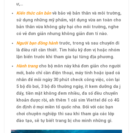
ư,…
Kiến thức căn bản
về bảo vệ bản thân và môi trường,
sử dụng những mỹ phẩm, vật dụng vừa an toàn cho
bản thân vừa không gây hại cho môi trường, nghe
có vẻ đơn giản nhưng không giản đơn tí nào.
Người bạn đồng hành
trước, trong và sau chuyến đi
là điều rất cần thiết. Tìm hiểu kỹ đơn vị hoặc nhóm
lặn biển trước khi tham gia tại từng địa phương.
Hành trang
cho bộ môn này khá đơn giản cho người
mới, balo chỉ cần điện thoại, máy tính hoặc ipad cá
nhân để mỗi ngày 30 phút check công việc, còn lại
5 bộ đồ bơi, 3 bộ đồ thường ngày, ít kem dưỡng da j
đấy, tiền mặt không đem nhiều, đa số đều chuyển
khoản được rồi, ah thêm 1 cái sim Viettel để có 4G
ổn định ở mọi miền tổ quốc nha. Đối với các bạn
chơi chuyên nghiệp thì sau khi tham gia các lớp
đào tạo, sẽ tự biết trang bị cho mình những gì.