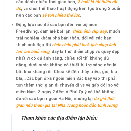
cần dành nhiều thời gian hơn,
2 buổi là tối thiểu rồi
đó
, và chơi thể thao hoạt động liên tục trong 2 buổi
nên các bạn
sẽ tốn nhiều thể lực
.
Động lực nào để các bạn đến với bộ môn
Freediving, đam mê bơi lặn,
thích ảnh clip đẹp
, muốn
trải nghiệm khám phá bản thân, đối với các bạn
thích ảnh đẹp thì
chắc chắn phải lock lịch chụp ảnh
lặn vào buổi sáng
, đây là thời điểm chụp vs quay đẹp
nhất vì có đủ ánh sáng, chiều tối thì không đủ
nắng, dưới nước không có thiết bị trợ sáng nên là
bất khả kháng rồi. Chưa kể đến thủy triều, gió, bla
bla,…Các bạn ở xa ngoài miền Bắc bay vào thì phải
tốn thêm thời gian di chuyển đi vs về gấp đôi so với
miền Nam. 3 ngày 2 đêm ở Phú Quý có thể không
đủ với các bạn ngoài Hà Nội, nhưng lại
dư giả thời
gian nếu tham gia tại Nha Trang hoặc đảo Bình Hưng.
Tham khảo các địa điểm lặn biển: