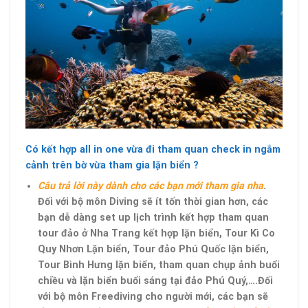
Có kết hợp all in one vừa đi tham quan check in ngắm
cảnh trên bờ vừa tham gia lặn biển ?
C
âu trả lời này dành cho các bạn mới tham gia nha
.
Đối với bộ môn Diving sẽ ít tốn thời gian hơn, các
bạn dễ dàng set up lịch trình kết hợp tham quan
tour đảo ở Nha Trang kết hợp lặn biển, Tour Kì Co
Quy Nhơn Lặn biển, Tour đảo Phú Quốc lặn biển,
Tour Bình Hưng lặn biển, tham quan chụp ảnh buổi
chiều và lặn biển buổi sáng tại đảo Phú Quý,….Đối
với bộ môn Freediving cho người mới, các bạn sẽ