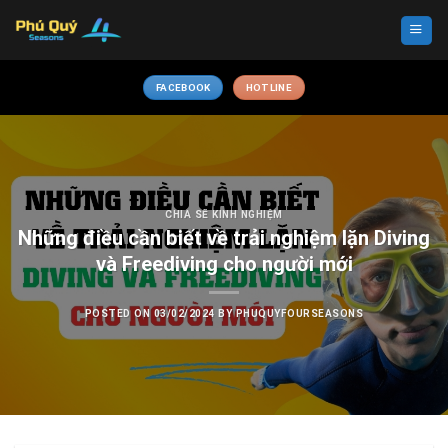
Skip
to
content
FACEBOOK
HOTLINE
CHIA SẼ KINH NGHIỆM
Những điều cần biết về trải nghiệm lặn Diving
và Freediving cho người mới
POSTED ON
03/02/2024
BY
PHUQUYFOURSEASONS