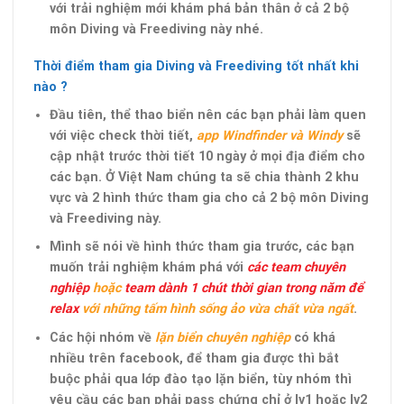
với trải nghiệm mới khám phá bản thân ở cả 2 bộ
môn Diving và Freediving này nhé.
Thời điểm tham gia Diving và Freediving tốt nhất khi
nào ?
Đầu tiên, thể thao biển nên các bạn phải làm quen
với việc check thời tiết,
app Windfinder và Windy
sẽ
cập nhật trước thời tiết 10 ngày ở mọi địa điểm cho
các bạn. Ở Việt Nam chúng ta sẽ chia thành 2 khu
vực và 2 hình thức tham gia cho cả 2 bộ môn Diving
và Freediving này.
Mình sẽ nói về hình thức tham gia trước, các bạn
muốn trải nghiệm khám phá với
các team chuyên
nghiệp
hoặc
team dành 1 chút thời gian trong năm để
relax
với những tấm hình sống ảo vừa chất vừa ngất
.
Các hội nhóm về
lặn biển chuyên nghiệp
có khá
nhiều trên facebook, để tham gia được thì bắt
buộc phải qua lớp đào tạo lặn biển, tùy nhóm thì
yêu cầu các bạn phải pass chứng chỉ ở lv1 hoặc lv2