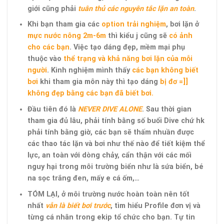
giới cũng phải
tuân thủ các nguyên tắc lặn an toàn
.
Khi bạn tham gia các
option trải nghiệm
, bơi lặn ở
mực nước nông 2m-6m
thì kiểu j cũng sẽ
có ảnh
cho các bạn
. Việc tạo dáng đẹp, mềm mại phụ
thuộc vào
thể trạng và khả năng bơi lặn của mỗi
người
. Kinh nghiệm mình thấy
các bạn không biết
bơi
khi tham gia môn này thì tạo dáng
bị đơ =]]
không đẹp bằng các bạn đã biết bơi.
Đầu tiên đó là
NEVER DIVE ALONE
. Sau thời gian
tham gia đủ lâu, phải tính bằng số buổi Dive chứ hk
phải tính bằng giờ, các bạn sẽ thấm nhuần được
các thao tác lặn và bơi như thế nào để tiết kiệm thể
lực, an toàn với dòng chảy, cẩn thận với các mối
nguy hại trong môi trường biển như là sứa biển, bé
na sọc trắng đen, mấy e cá ốm,…
TÓM LẠI, ở môi trường nước hoàn toàn nên tốt
nhất
vẫn là biết bơi trước
, tìm hiểu Profile đơn vị và
từng cá nhân trong ekip tổ chức cho bạn. Tự tin