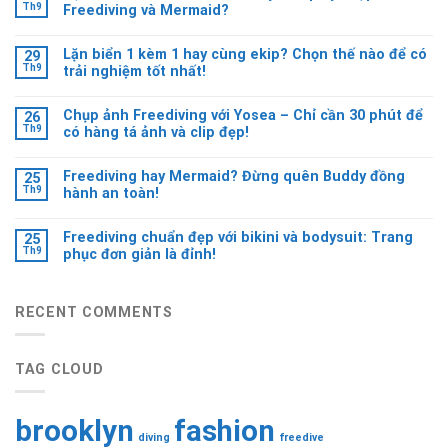
Th9
Freediving và Mermaid?
Lặn biển 1 kèm 1 hay cùng ekip? Chọn thế nào để có
29
Th9
trải nghiệm tốt nhất!
Chụp ảnh Freediving với Yosea – Chỉ cần 30 phút để
26
Th9
có hàng tá ảnh và clip đẹp!
Freediving hay Mermaid? Đừng quên Buddy đồng
25
Th9
hành an toàn!
Freediving chuẩn đẹp với bikini và bodysuit: Trang
25
Th9
phục đơn giản là đỉnh!
RECENT COMMENTS
TAG CLOUD
brooklyn
fashion
diving
freedive