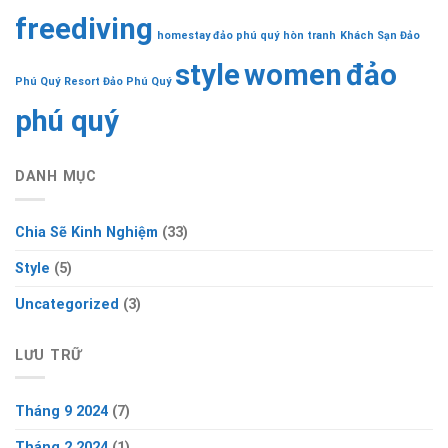
freediving
homestay đảo phú quý
hòn tranh
Khách Sạn Đảo
style
women
đảo
Phú Quý
Resort Đảo Phú Quý
phú quý
DANH MỤC
Chia Sẽ Kinh Nghiệm
(33)
Style
(5)
Uncategorized
(3)
LƯU TRỮ
Tháng 9 2024
(7)
Tháng 2 2024
(1)