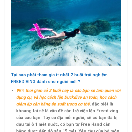
Tại sao phải tham gia ít nhất 2 buổi trải nghiệm
FREEDIVING dành cho người mới ?
99% thời gian cả 2 buổi này là các bạn sẽ làm quen với
dụng cụ, và học cách lặn Duckdive an toàn, học cách
giảm áp cân bằng áp suất trong cơ thể
, đặc biệt là
khoang tai sẽ là vấn đề cản trở việc lặn Freediving
của các bạn. Tùy cơ địa mỗi người, sẽ có bạn đã bị
đau tai ở 1 mét nước, có bạn tự Free Hand cân
bằng được đến độ sâu 15 mét. Yêu cầu của bộ môn