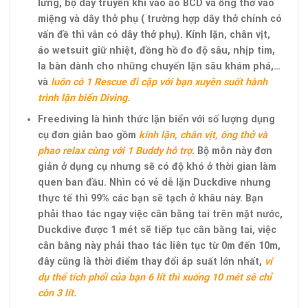
lưng, bộ dây truyền khí vào áo BCD và ống thở vào
miệng và dây thở phụ ( trường hợp dây thở chính có
vấn đề thì vẫn có dây thở phụ). Kính lặn, chân vịt,
áo wetsuit giữ nhiệt, đồng hồ đo độ sâu, nhịp tim,
la bàn dành cho những chuyến lặn sâu khám phá,…
và
luôn có 1 Rescue đi cặp với bạn xuyên suốt hành
trình lặn biển Diving.
Freediving là hình thức lặn biển với số lượng dụng
cụ đơn giản bao gồm
kính lặn, chân vịt, ống thở và
phao relax cùng với 1 Buddy hỗ trợ
. Bộ môn này đơn
giản ở dụng cụ nhưng sẽ có độ khó ở thời gian làm
quen ban đầu. Nhìn có vẻ dễ lặn Duckdive nhưng
thực tế thì 99% các bạn sẽ tạch ở khâu này. Bạn
phải thao tác ngay việc cân bằng tai trên mặt nước,
Duckdive được 1 mét sẽ tiếp tục cân bằng tai, việc
cân bằng này phải thao tác liên tục từ 0m đến 10m,
đây cũng là thời điểm thay đổi áp suất lớn nhất,
ví
dụ thể tích phổi của bạn 6 lít thì xuống 10 mét sẽ chỉ
còn 3 lít.