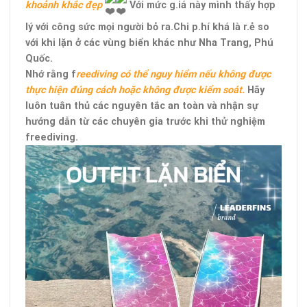
khoảnh khắc đẹp
Với mức g.iá này mình thấy hợp
lý với công sức mọi người bỏ ra.Chi p.hí khá là r.ẻ so
với khi lặn ở các vùng biển khác như Nha Trang, Phú
Quốc.
Nhớ rằng f
reediving có thể nguy hiểm nếu không được
thực hiện đúng cách hoặc không được kiểm soát.
Hãy
luôn tuân thủ các nguyên tắc an toàn và nhận sự
hướng dẫn từ các chuyên gia trước khi thử nghiệm
freediving.