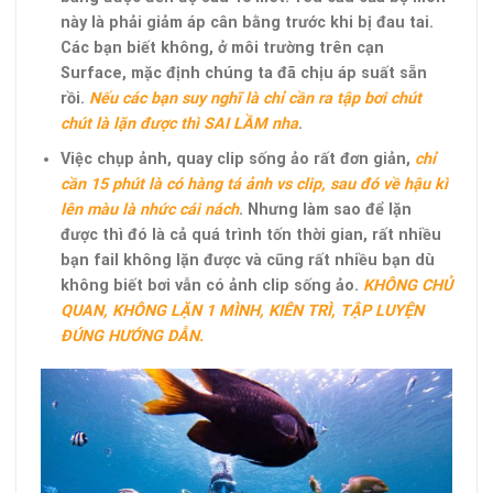
này là phải giảm áp cân bằng trước khi bị đau tai.
Các bạn biết không, ở môi trường trên cạn
Surface, mặc định chúng ta đã chịu áp suất sẵn
rồi.
Nếu các bạn suy nghĩ là chỉ cần ra tập bơi chút
chút là lặn được thì SAI LẦM nha
.
Việc chụp ảnh, quay clip sống ảo rất đơn giản,
chỉ
cần 15 phút là có hàng tá ảnh vs clip, sau đó về hậu kì
lên màu là nhức cái nách
. Nhưng làm sao để lặn
được thì đó là cả quá trình tốn thời gian, rất nhiều
bạn fail không lặn được và cũng rất nhiều bạn dù
không biết bơi vẫn có ảnh clip sống ảo.
KHÔNG CHỦ
QUAN, KHÔNG LẶN 1 MÌNH, KIÊN TRÌ, TẬP LUYỆN
ĐÚNG HƯỚNG DẪN.