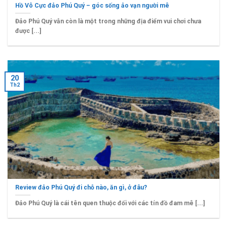
Hồ Vô Cực đảo Phú Quý – góc sống ảo vạn người mê
Đảo Phú Quý vẫn còn là một trong những địa điểm vui chơi chưa
được [...]
20
Th2
Review đảo Phú Quý đi chỗ nào, ăn gì, ở đâu?
Đảo Phú Quý là cái tên quen thuộc đối với các tín đồ đam mê [...]