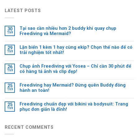
LATEST POSTS
Tại sao cần nhiều hơn 2 buddy khi quay chụp
30
Th9
Freediving và Mermaid?
Lặn biển 1 kèm 1 hay cùng ekip? Chọn thế nào để có
29
Th9
trải nghiệm tốt nhất!
Chụp ảnh Freediving với Yosea – Chỉ cần 30 phút để
26
Th9
có hàng tá ảnh và clip đẹp!
Freediving hay Mermaid? Đừng quên Buddy đồng
25
Th9
hành an toàn!
Freediving chuẩn đẹp với bikini và bodysuit: Trang
25
Th9
phục đơn giản là đỉnh!
RECENT COMMENTS