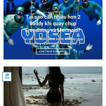
CHIA SẼ KINH NGHIỆM
Tại sao cần nhiều hơn 2
buddy khi quay chụp
Freediving và Mermaid?
Tại sao cần nhiều hơn 2 buddy khi quay chụp
Freediving và Mermaid? Trong quá [...]
CONTINUE READING
→
28
Th2