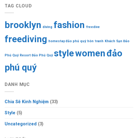
TAG CLOUD
brooklyn
fashion
diving
freedive
freediving
homestay đảo phú quý
hòn tranh
Khách Sạn Đảo
style
women
đảo
Phú Quý
Resort Đảo Phú Quý
phú quý
DANH MỤC
Chia Sẽ Kinh Nghiệm
(33)
Style
(5)
Uncategorized
(3)