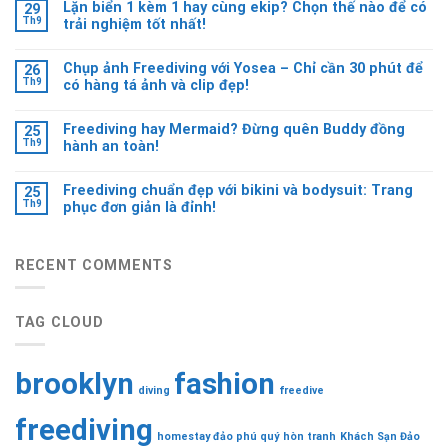
Lặn biển 1 kèm 1 hay cùng ekip? Chọn thế nào để có
29
Th9
trải nghiệm tốt nhất!
Chụp ảnh Freediving với Yosea – Chỉ cần 30 phút để
26
Th9
có hàng tá ảnh và clip đẹp!
Freediving hay Mermaid? Đừng quên Buddy đồng
25
Th9
hành an toàn!
Freediving chuẩn đẹp với bikini và bodysuit: Trang
25
Th9
phục đơn giản là đỉnh!
RECENT COMMENTS
TAG CLOUD
brooklyn
fashion
diving
freedive
freediving
homestay đảo phú quý
hòn tranh
Khách Sạn Đảo