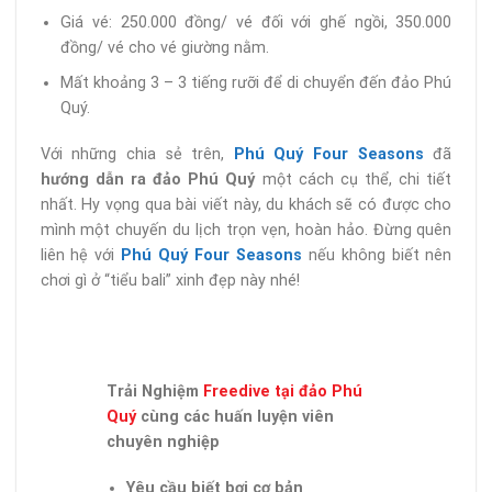
Giá vé: 250.000 đồng/ vé đối với ghế ngồi, 350.000
đồng/ vé cho vé giường nằm.
Mất khoảng 3 – 3 tiếng rưỡi để di chuyển đến đảo Phú
Quý.
Với những chia sẻ trên,
Phú Quý Four Seasons
đã
hướng dẫn ra đảo Phú Quý
một cách cụ thể, chi tiết
nhất. Hy vọng qua bài viết này, du khách sẽ có được cho
mình một chuyến du lịch trọn vẹn, hoàn hảo. Đừng quên
liên hệ với
Phú Quý Four Seasons
nếu không biết nên
chơi gì ở “tiểu bali” xinh đẹp này nhé!
Trải Nghiệm
Freedive tại đảo Phú
Quý
cùng các huấn luyện viên
chuyên nghiệp
Yêu cầu biết bơi cơ bản